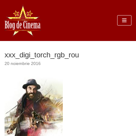
Sari
la
conținut
xxx_digi_torch_rgb_rou
20 noiembrie 2016