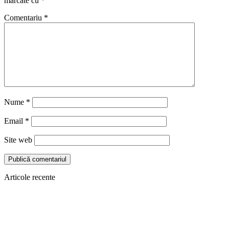
marcate cu
*
Comentariu
*
Nume
*
Email
*
Site web
Articole recente