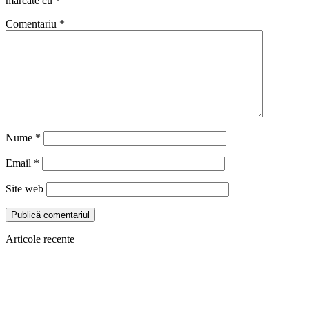
marcate cu
*
Comentariu
*
Nume
*
Email
*
Site web
Articole recente