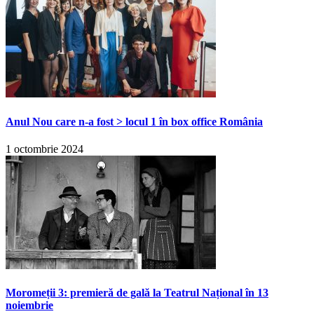
Anul Nou care n-a fost > locul 1 în box office România
1 octombrie 2024
Moromeții 3: premieră de gală la Teatrul Național în 13
noiembrie