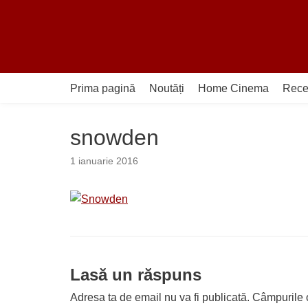
Sari
la
conținut
Prima pagină
Noutăți
Home Cinema
Rece
snowden
1 ianuarie 2016
Lasă un răspuns
Adresa ta de email nu va fi publicată.
Câmpurile o