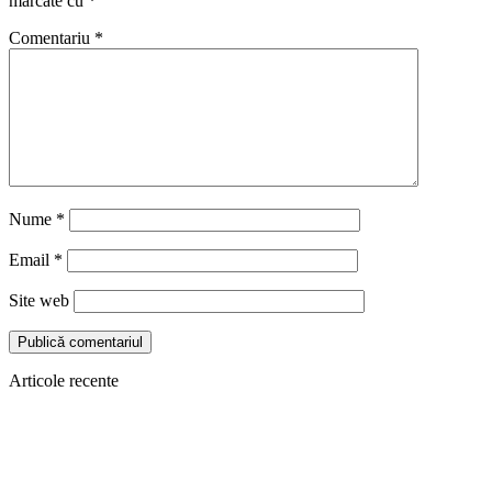
marcate cu
*
Comentariu
*
Nume
*
Email
*
Site web
Articole recente