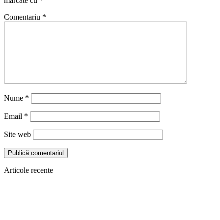
marcate cu
*
Comentariu
*
Nume
*
Email
*
Site web
Articole recente