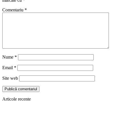
marcate cu
*
Comentariu
*
Nume
*
Email
*
Site web
Articole recente