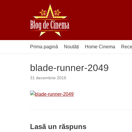
Sari
la
conținut
Prima pagină
Noutăți
Home Cinema
Rece
blade-runner-2049
31 decembrie 2016
Lasă un răspuns