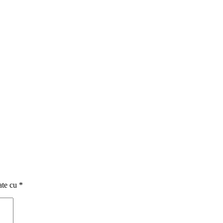
ate cu
*