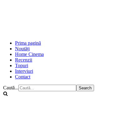
Prima pagină
Noutăți
Home Cinema
Recenzii
Topuri
Interviuri
Contact
Caută...