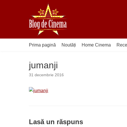
Sari
la
conținut
Prima pagină
Noutăți
Home Cinema
Rece
jumanji
31 decembrie 2016
Lasă un răspuns