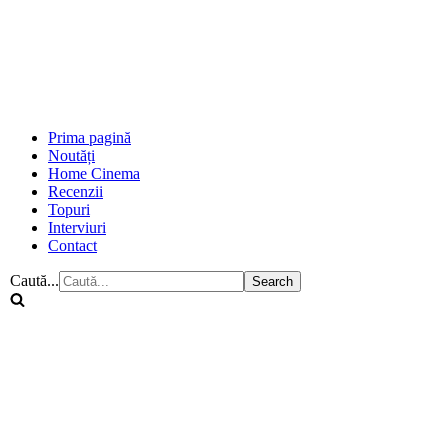
Prima pagină
Noutăți
Home Cinema
Recenzii
Topuri
Interviuri
Contact
Caută...