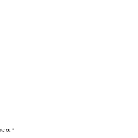
ate cu
*