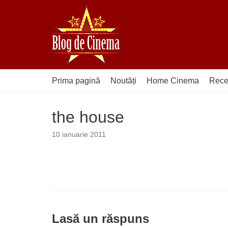
Sari
la
conținut
Prima pagină
Noutăți
Home Cinema
Rece
the house
10 ianuarie 2011
Lasă un răspuns