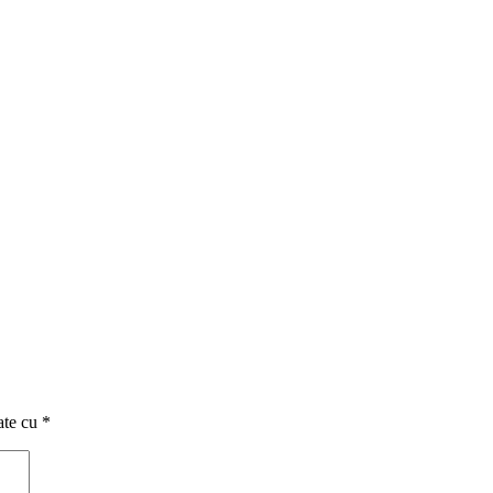
ate cu
*