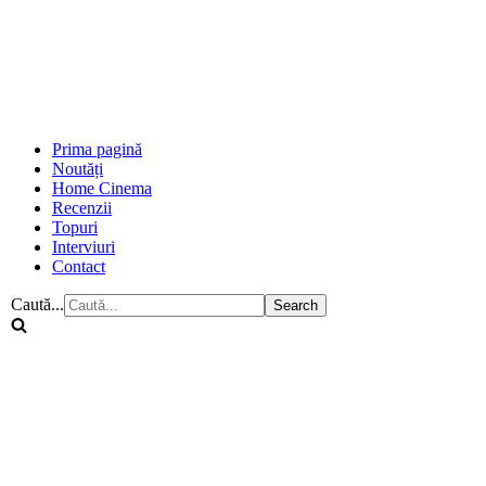
Prima pagină
Noutăți
Home Cinema
Recenzii
Topuri
Interviuri
Contact
Caută...