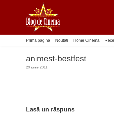
Sari
la
conținut
Prima pagină
Noutăți
Home Cinema
Rece
animest-bestfest
29 iunie 2011
Lasă un răspuns