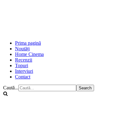
Prima pagină
Noutăți
Home Cinema
Recenzii
Topuri
Interviuri
Contact
Caută...