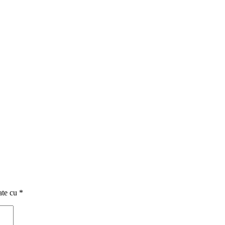
ate cu
*