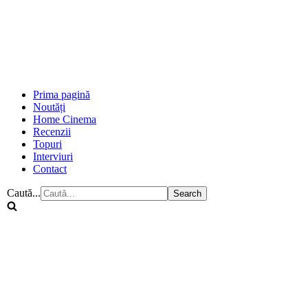
Prima pagină
Noutăți
Home Cinema
Recenzii
Topuri
Interviuri
Contact
Caută...