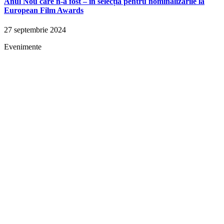
Anul Nou care n-a fost – în selecția pentru nominalizările la
European Film Awards
27 septembrie 2024
Evenimente