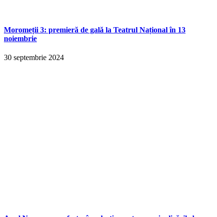
Moromeții 3: premieră de gală la Teatrul Național în 13
noiembrie
30 septembrie 2024