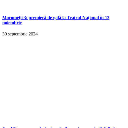
Moromeții 3: premieră de gală la Teatrul Național în 13
noiembrie
30 septembrie 2024