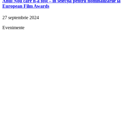
Anul Nou care n-a fost – în selecția pentru nominalizările la
European Film Awards
27 septembrie 2024
Evenimente