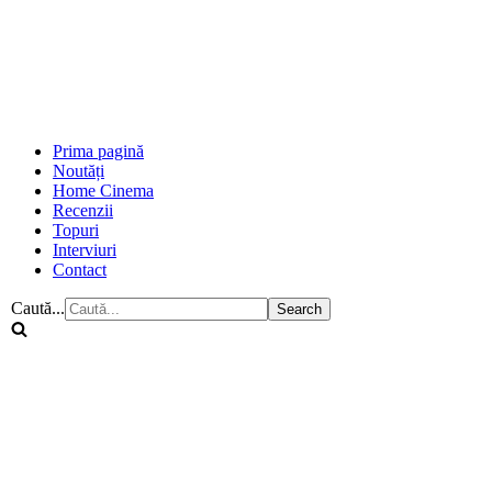
Prima pagină
Noutăți
Home Cinema
Recenzii
Topuri
Interviuri
Contact
Caută...