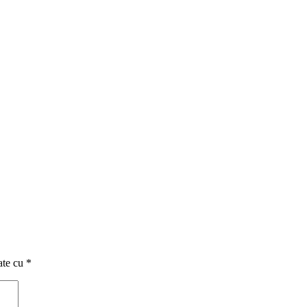
ate cu
*