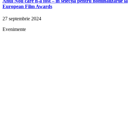
Anul Nou care n-a fost – în selecția pentru nominalizările la
European Film Awards
27 septembrie 2024
Evenimente