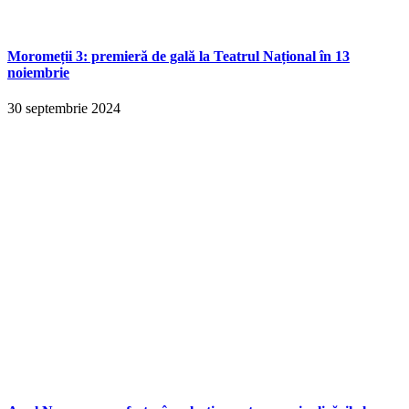
Moromeții 3: premieră de gală la Teatrul Național în 13
noiembrie
30 septembrie 2024