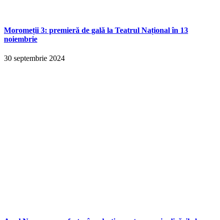
Moromeții 3: premieră de gală la Teatrul Național în 13
noiembrie
30 septembrie 2024