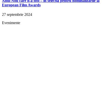
Anul Nou care n-a fost – în selecția pentru nominalizările la
European Film Awards
27 septembrie 2024
Evenimente