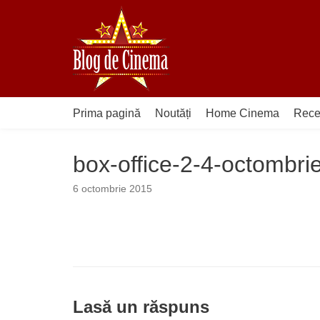
Sari
la
conținut
Prima pagină
Noutăți
Home Cinema
Rece
box-office-2-4-octombri
6 octombrie 2015
Lasă un răspuns