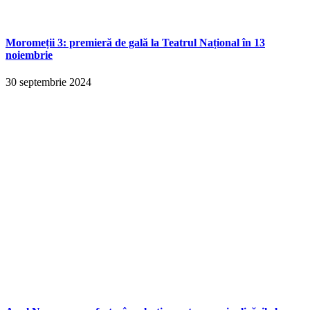
Moromeții 3: premieră de gală la Teatrul Național în 13
noiembrie
30 septembrie 2024