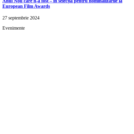
Anul Nou care n-a fost – în selecția pentru nominalizările la
European Film Awards
27 septembrie 2024
Evenimente