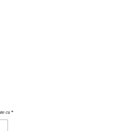
ate cu
*