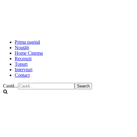
Prima pagină
Noutăți
Home Cinema
Recenzii
Topuri
Interviuri
Contact
Caută...