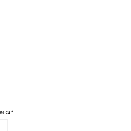
ate cu
*