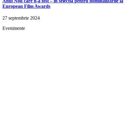
Anul Nou care n-a fost – în selecția pentru nominalizările la
European Film Awards
27 septembrie 2024
Evenimente