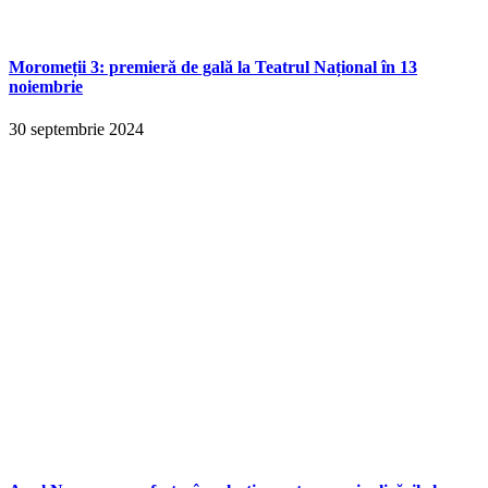
Moromeții 3: premieră de gală la Teatrul Național în 13
noiembrie
30 septembrie 2024