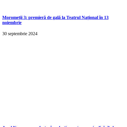
Moromeții 3: premieră de gală la Teatrul Național în 13
noiembrie
30 septembrie 2024