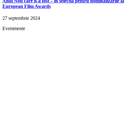
Anul Nou care n-a fost – în selecția pentru nominalizările la
European Film Awards
27 septembrie 2024
Evenimente