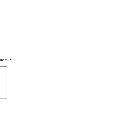
ate cu
*