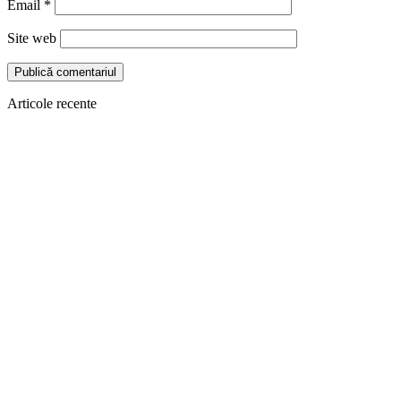
Email
*
Site web
Articole recente