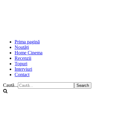
Prima pagină
Noutăți
Home Cinema
Recenzii
Topuri
Interviuri
Contact
Caută...