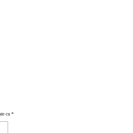
ate cu
*