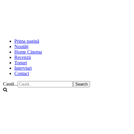
Prima pagină
Noutăți
Home Cinema
Recenzii
Topuri
Interviuri
Contact
Caută...