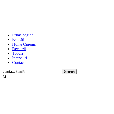
Prima pagină
Noutăți
Home Cinema
Recenzii
Topuri
Interviuri
Contact
Caută...