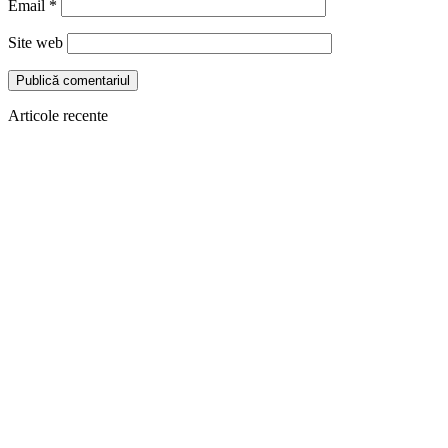
Email
*
Site web
Articole recente