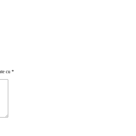
ate cu
*