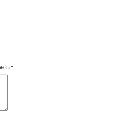
ate cu
*