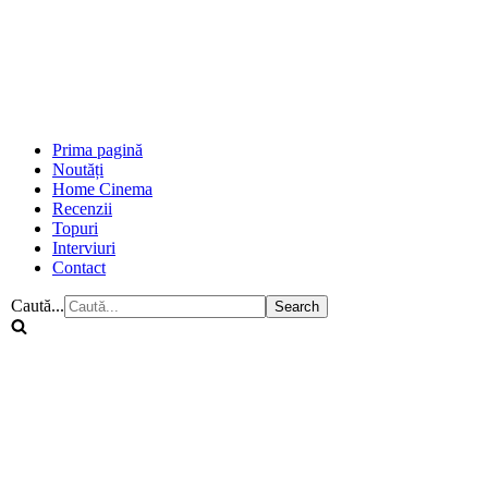
Prima pagină
Noutăți
Home Cinema
Recenzii
Topuri
Interviuri
Contact
Caută...