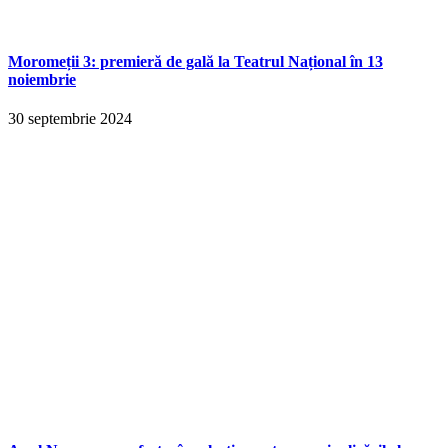
Moromeții 3: premieră de gală la Teatrul Național în 13
noiembrie
30 septembrie 2024