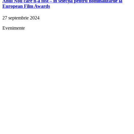
Anul Nou care n-a fost – în selecția pentru nominalizările la
European Film Awards
27 septembrie 2024
Evenimente