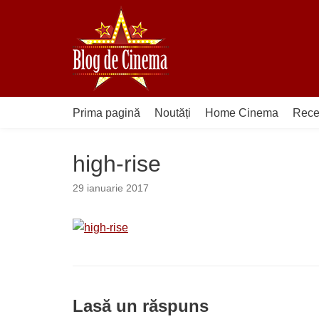
Sari
la
conținut
Prima pagină
Noutăți
Home Cinema
Rece
high-rise
29 ianuarie 2017
Lasă un răspuns