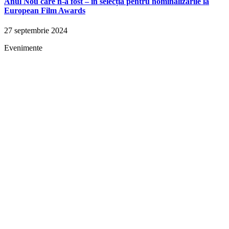
Anul Nou care n-a fost – în selecția pentru nominalizările la
European Film Awards
27 septembrie 2024
Evenimente