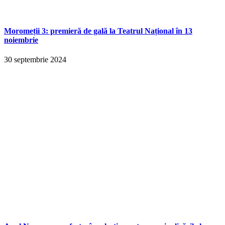
Moromeții 3: premieră de gală la Teatrul Național în 13
noiembrie
30 septembrie 2024