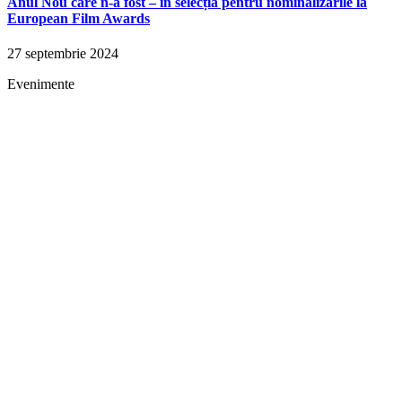
Anul Nou care n-a fost – în selecția pentru nominalizările la
European Film Awards
27 septembrie 2024
Evenimente