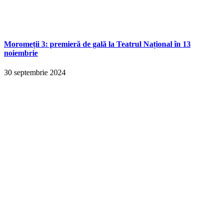
Moromeții 3: premieră de gală la Teatrul Național în 13
noiembrie
30 septembrie 2024