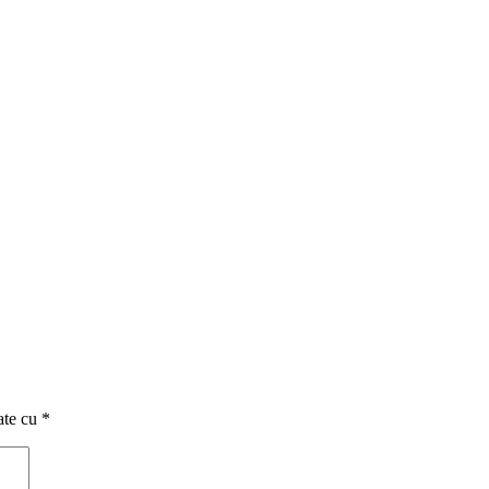
ate cu
*