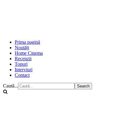
Prima pagină
Noutăți
Home Cinema
Recenzii
Topuri
Interviuri
Contact
Caută...