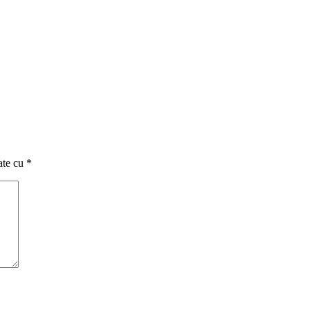
ate cu
*