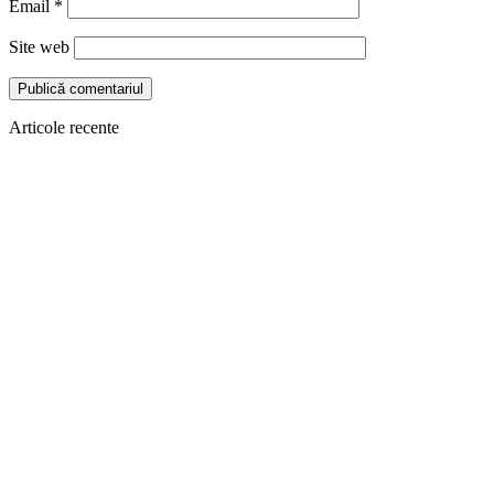
Email
*
Site web
Articole recente