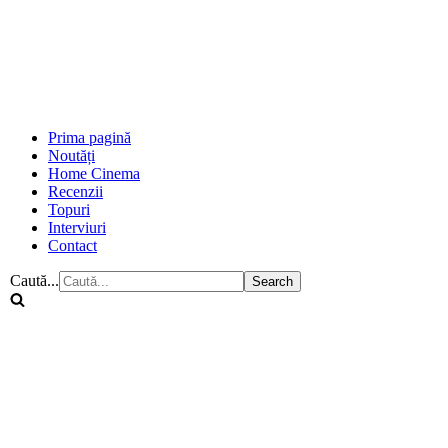
Prima pagină
Noutăți
Home Cinema
Recenzii
Topuri
Interviuri
Contact
Caută...