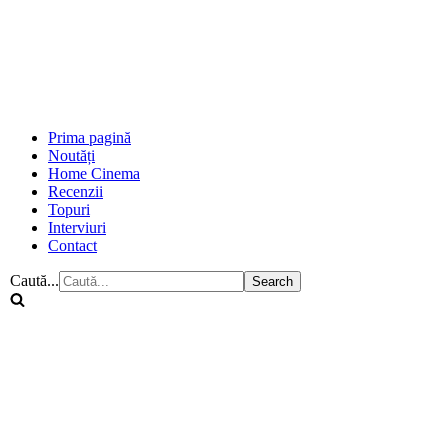
Prima pagină
Noutăți
Home Cinema
Recenzii
Topuri
Interviuri
Contact
Caută...