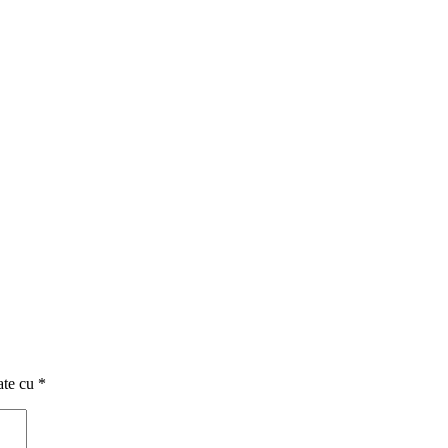
ate cu
*