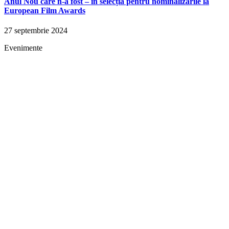
Anul Nou care n-a fost – în selecția pentru nominalizările la
European Film Awards
27 septembrie 2024
Evenimente