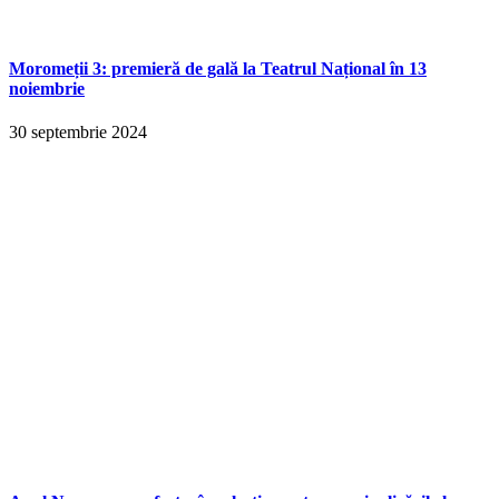
Moromeții 3: premieră de gală la Teatrul Național în 13
noiembrie
30 septembrie 2024