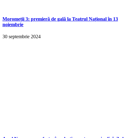
Moromeții 3: premieră de gală la Teatrul Național în 13
noiembrie
30 septembrie 2024