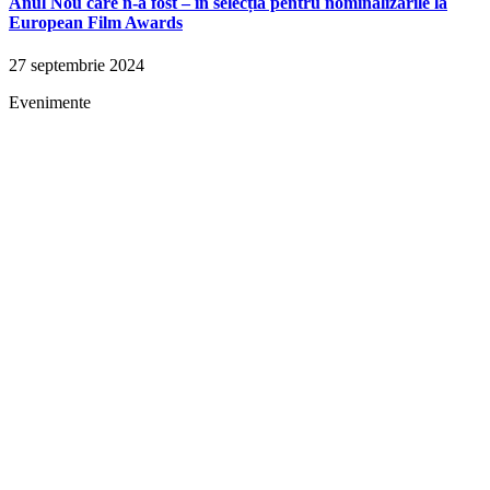
Anul Nou care n-a fost – în selecția pentru nominalizările la
European Film Awards
27 septembrie 2024
Evenimente