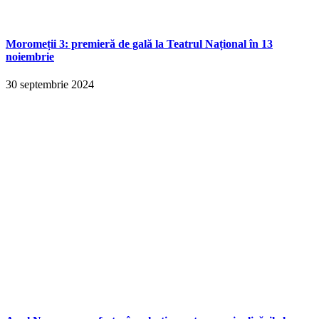
Moromeții 3: premieră de gală la Teatrul Național în 13
noiembrie
30 septembrie 2024