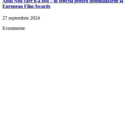
Anul Nou care n-a fost – în selecția pentru nominalizările la
European Film Awards
27 septembrie 2024
Evenimente