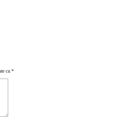
ate cu
*