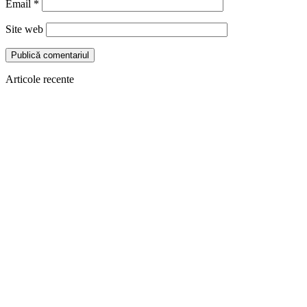
Email
*
Site web
Articole recente