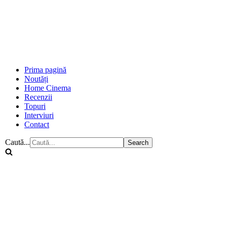
Prima pagină
Noutăți
Home Cinema
Recenzii
Topuri
Interviuri
Contact
Caută...