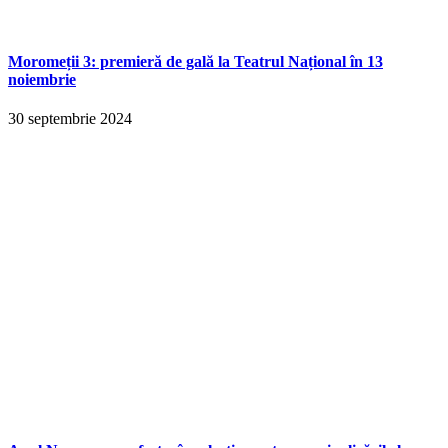
Moromeții 3: premieră de gală la Teatrul Național în 13
noiembrie
30 septembrie 2024