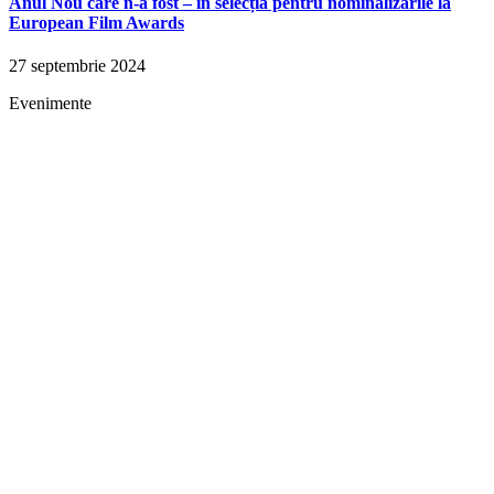
Anul Nou care n-a fost – în selecția pentru nominalizările la
European Film Awards
27 septembrie 2024
Evenimente