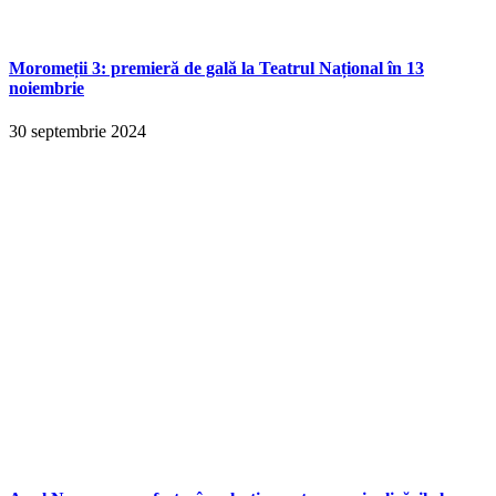
Moromeții 3: premieră de gală la Teatrul Național în 13
noiembrie
30 septembrie 2024