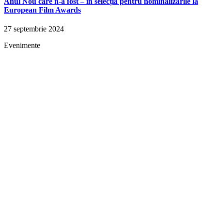
Anul Nou care n-a fost – în selecția pentru nominalizările la
European Film Awards
27 septembrie 2024
Evenimente