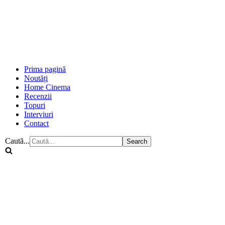
Prima pagină
Noutăți
Home Cinema
Recenzii
Topuri
Interviuri
Contact
Caută...