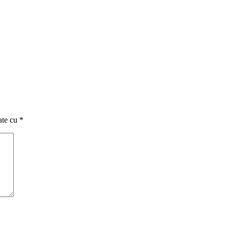
ate cu
*