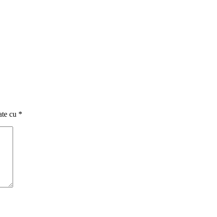
ate cu
*