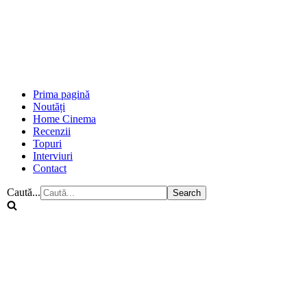
Prima pagină
Noutăți
Home Cinema
Recenzii
Topuri
Interviuri
Contact
Caută...