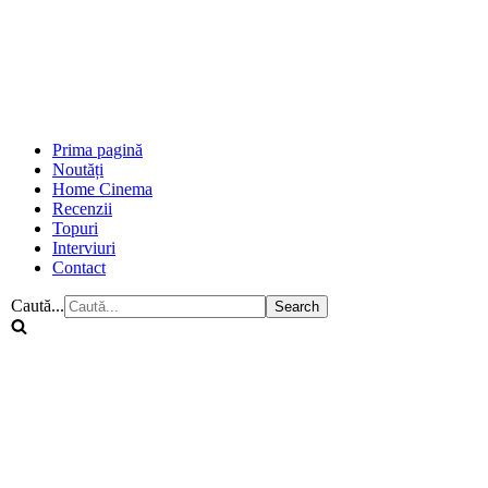
Prima pagină
Noutăți
Home Cinema
Recenzii
Topuri
Interviuri
Contact
Caută...