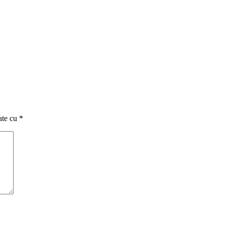
ate cu
*