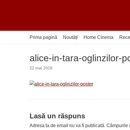
Sari
la
conținut
Prima pagină
Noutăți
Home Cinema
Rece
alice-in-tara-oglinzilor-p
22 mai 2016
Lasă un răspuns
Adresa ta de email nu va fi publicată.
Câmpurile o